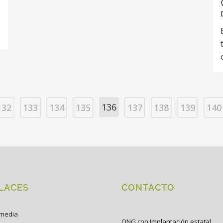
136
132
133
134
135
137
138
139
140
LACES
CONTACTO
imedia
ONG con Implantación estatal.