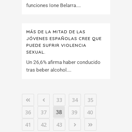
funciones Ione Belarra....
MÁS DE LA MITAD DE LAS
JÓVENES ESPAÑOLAS CREE QUE
PUEDE SUFRIR VIOLENCIA
SEXUAL.
Un 26,6% afirma haber conducido
tras beber alcohol....
33
34
35
38
36
37
39
40
41
42
43