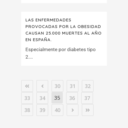
LAS ENFERMEDADES
PROVOCADAS POR LA OBESIDAD
CAUSAN 25.000 MUERTES AL AÑO
EN ESPAÑA.
Especialmente por diabetes tipo
2....
30
31
32
35
33
34
36
37
38
39
40