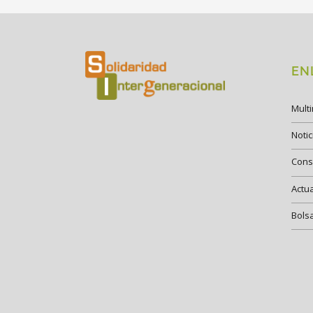
EN
Mult
Notic
Cons
Actu
Bols