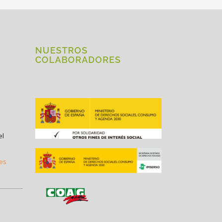
NUESTROS
COLABORADORES
el
.es