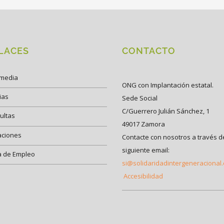
LACES
CONTACTO
imedia
ONG con Implantación estatal.
ias
Sede Social
C/Guerrero Julián Sánchez, 1
ultas
49017 Zamora
aciones
Contacte con nosotros a través d
siguiente email:
a de Empleo
si@solidaridadintergeneracional
Accesibilidad