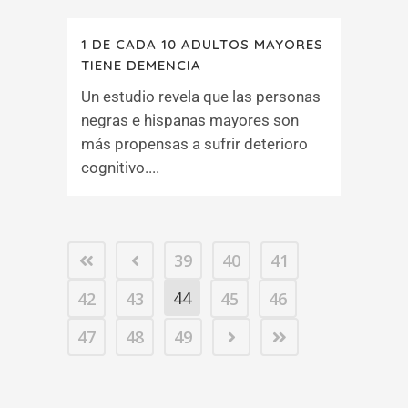
1 DE CADA 10 ADULTOS MAYORES
TIENE DEMENCIA
Un estudio revela que las personas
negras e hispanas mayores son
más propensas a sufrir deterioro
cognitivo....
39
40
41
44
42
43
45
46
47
48
49