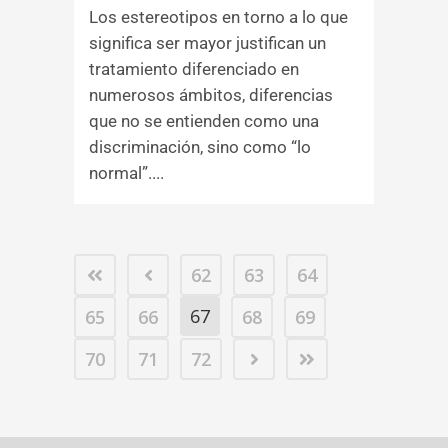
Los estereotipos en torno a lo que
significa ser mayor justifican un
tratamiento diferenciado en
numerosos ámbitos, diferencias
que no se entienden como una
discriminación, sino como “lo
normal”....
62
63
64
67
65
66
68
69
70
71
72