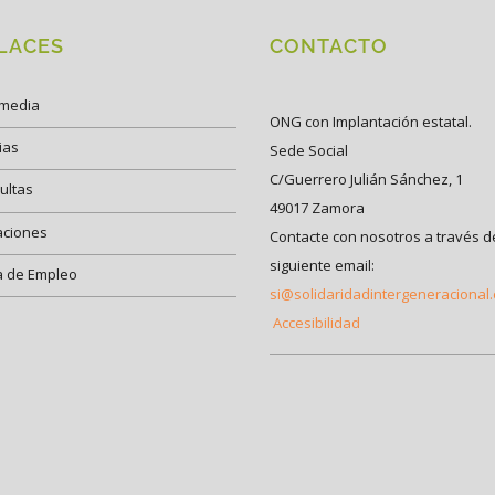
LACES
CONTACTO
imedia
ONG con Implantación estatal.
ias
Sede Social
C/Guerrero Julián Sánchez, 1
ultas
49017 Zamora
aciones
Contacte con nosotros a través d
siguiente email:
a de Empleo
si@solidaridadintergeneracional
Accesibilidad