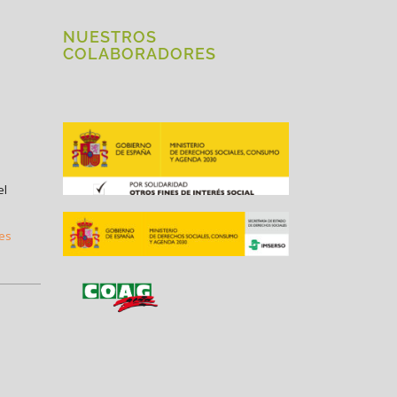
NUESTROS
COLABORADORES
el
.es