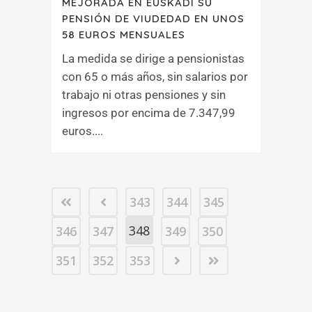
MEJORADA EN EUSKADI SU
PENSIÓN DE VIUDEDAD EN UNOS
58 EUROS MENSUALES
La medida se dirige a pensionistas
con 65 o más años, sin salarios por
trabajo ni otras pensiones y sin
ingresos por encima de 7.347,99
euros....
343
344
345
348
346
347
349
350
351
352
353