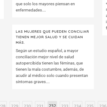
que solo los mayores piensan en
enfermedades....
LAS MUJERES QUE PUEDEN CONCILIAR
TIENEN MEJOR SALUD Y SE CUIDAN
MÁS.
Según un estudio español, a mayor
conciliación mejor nivel de salud
autopercibida tienen las féminas, que
tienen la mala costumbre, además, de
acudir al médico solo cuando presentan
síntomas graves....
232
228
229
230
231
233
234
235
236