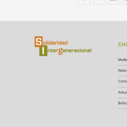
EN
Mult
Notic
Cons
Actu
Bols