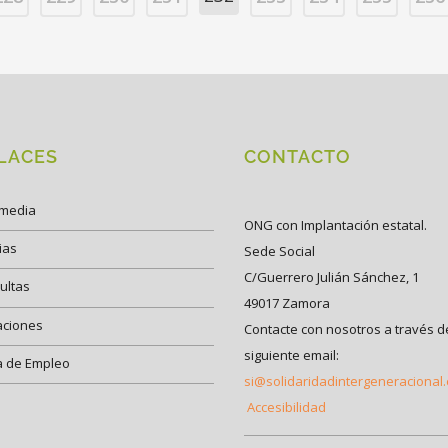
LACES
CONTACTO
imedia
ONG con Implantación estatal.
ias
Sede Social
C/Guerrero Julián Sánchez, 1
ultas
49017 Zamora
aciones
Contacte con nosotros a través d
siguiente email:
a de Empleo
si@solidaridadintergeneracional
Accesibilidad