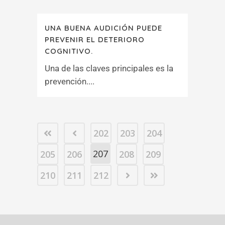
UNA BUENA AUDICIÓN PUEDE
PREVENIR EL DETERIORO
COGNITIVO.
Una de las claves principales es la
prevención....
202
203
204
207
205
206
208
209
210
211
212