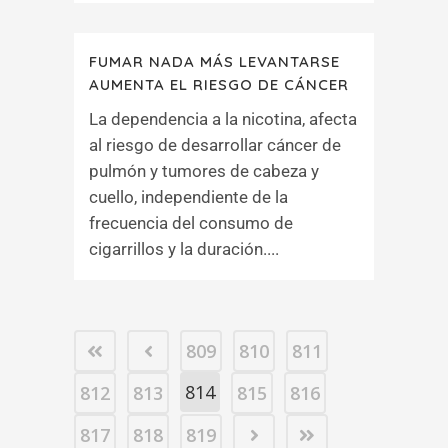
FUMAR NADA MÁS LEVANTARSE
AUMENTA EL RIESGO DE CÁNCER
La dependencia a la nicotina, afecta
al riesgo de desarrollar cáncer de
pulmón y tumores de cabeza y
cuello, independiente de la
frecuencia del consumo de
cigarrillos y la duración....
809
810
811
814
812
813
815
816
817
818
819