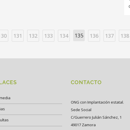
135
130
131
132
133
134
136
137
138
LACES
CONTACTO
imedia
ONG con Implantación estatal.
ias
Sede Social
C/Guerrero Julián Sánchez, 1
ultas
49017 Zamora