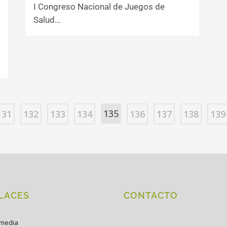
I Congreso Nacional de Juegos de
Salud...
135
131
132
133
134
136
137
138
139
LACES
CONTACTO
imedia