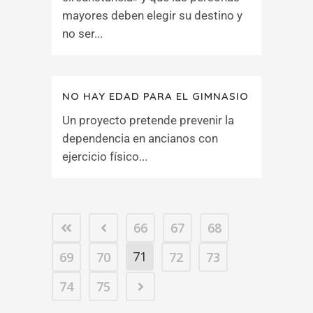
mayores deben elegir su destino y
no ser...
NO HAY EDAD PARA EL GIMNASIO
Un proyecto pretende prevenir la
dependencia en ancianos con
ejercicio físico...
66
67
68
71
69
70
72
73
74
75