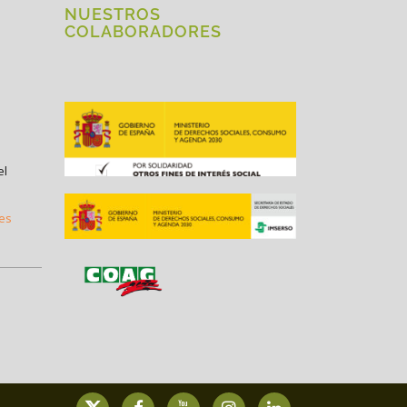
NUESTROS
COLABORADORES
el
.es