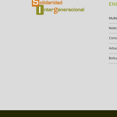
EN
Mult
Notic
Cons
Actu
Bols