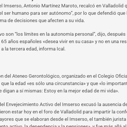
el Imserso, Antonio Martínez Maroto, recalcó en Valladolid q
del ser humano para ser autónomo”, por lo que defendió que
oma de decisiones que afecten a su vida.
vo son “los límites en la autonomía personal”, dijo, despu
de 65 años españoles «desea vivir en su casa» y no en una res
a la tercera edad, informa Ical.
ón del Ateneo Gerontológico, organizado en el Colegio Ofici
 que la edad «es sólo una circunstancia» y que «lo important
digan a sí mismas: Estoy en la mejor edad de mi vida».
 del Envejecimiento Activo del Imserso excusó la ausencia del
eron estar hoy en el foro de Valladolid para impartir la confe
ayores que se elaboran desde el Imserso, el también jurista
ento activo, la dependencia y la pensiones», y fue más allá a