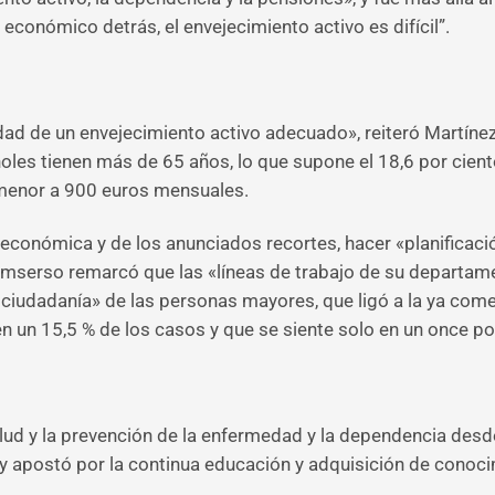
 económico detrás, el envejecimiento activo es difícil”.
lidad de un envejecimiento activo adecuado», reiteró Martín
les tienen más de 65 años, lo que supone el 18,6 por ciento d
 menor a 900 euros mensuales.
conómica y de los anunciados recortes, hacer «planificación 
l Imserso remarcó que las «líneas de trabajo de su departa
 ciudadanía» de las personas mayores, que ligó a la ya co
en un 15,5 % de los casos y que se siente solo en un once po
ud y la prevención de la enfermedad y la dependencia desde 
 y apostó por la continua educación y adquisición de conocim