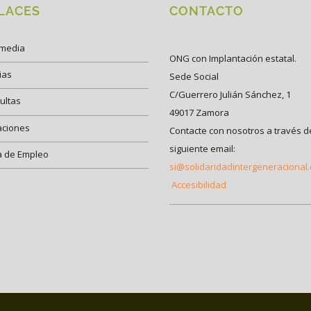
LACES
CONTACTO
imedia
ONG con Implantación estatal.
ias
Sede Social
C/Guerrero Julián Sánchez, 1
ultas
49017 Zamora
aciones
Contacte con nosotros a través d
siguiente email:
a de Empleo
si@solidaridadintergeneracional
Accesibilidad