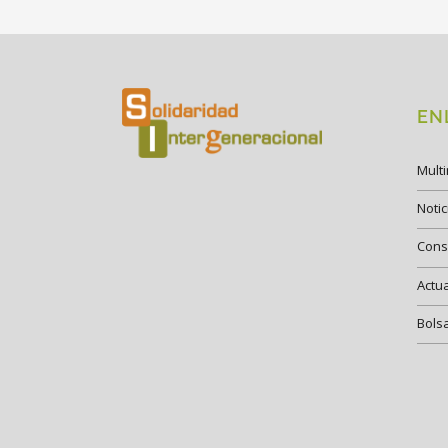
EN
Mult
Notic
Cons
Actu
Bols