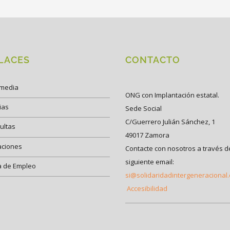
LACES
CONTACTO
imedia
ONG con Implantación estatal.
ias
Sede Social
C/Guerrero Julián Sánchez, 1
ultas
49017 Zamora
aciones
Contacte con nosotros a través d
siguiente email:
a de Empleo
si@solidaridadintergeneracional
Accesibilidad