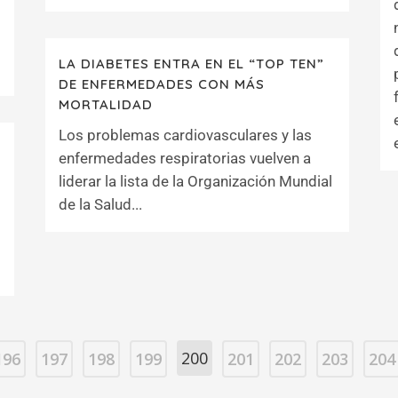
LA DIABETES ENTRA EN EL “TOP TEN”
DE ENFERMEDADES CON MÁS
MORTALIDAD
Los problemas cardiovasculares y las
enfermedades respiratorias vuelven a
liderar la lista de la Organización Mundial
de la Salud...
200
196
197
198
199
201
202
203
204