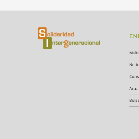
EN
Mult
Notic
Cons
Actu
Bols