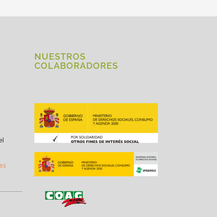
NUESTROS
COLABORADORES
el
.es