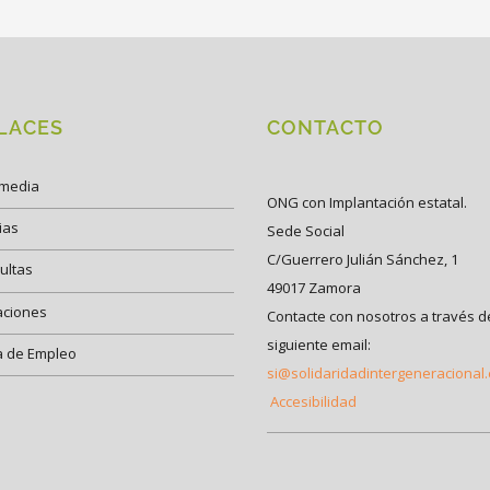
LACES
CONTACTO
imedia
ONG con Implantación estatal.
ias
Sede Social
C/Guerrero Julián Sánchez, 1
ultas
49017 Zamora
aciones
Contacte con nosotros a través d
siguiente email:
a de Empleo
si@solidaridadintergeneracional
Accesibilidad