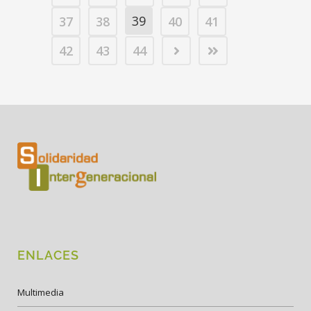
39
37
38
40
41
42
43
44
ENLACES
Multimedia