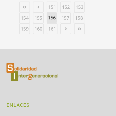
151
152
153
156
154
155
157
158
159
160
161
ENLACES