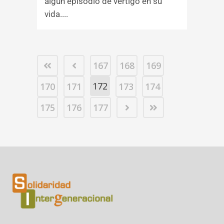
algún episodio de vértigo en su
vida....
167
168
169
172
170
171
173
174
175
176
177