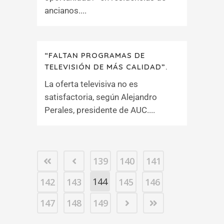
ancianos....
“FALTAN PROGRAMAS DE
TELEVISIÓN DE MÁS CALIDAD”.
La oferta televisiva no es
satisfactoria, según Alejandro
Perales, presidente de AUC....
139
140
141
144
142
143
145
146
147
148
149