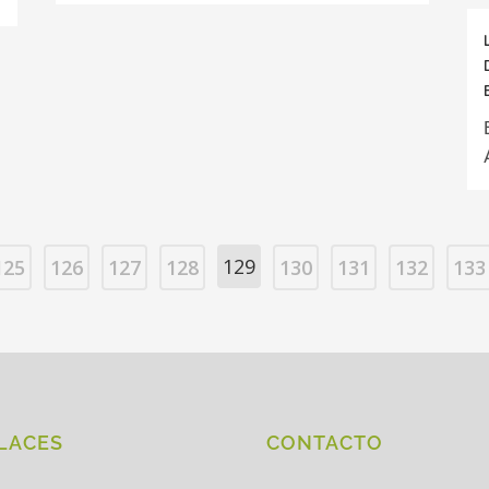
129
125
126
127
128
130
131
132
133
LACES
CONTACTO