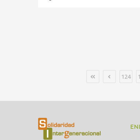
124
EN