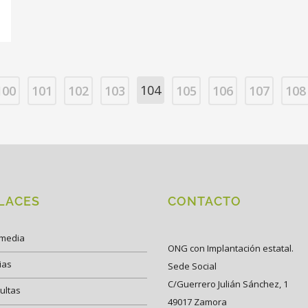
104
100
101
102
103
105
106
107
108
LACES
CONTACTO
imedia
ONG con Implantación estatal.
ias
Sede Social
C/Guerrero Julián Sánchez, 1
ultas
49017 Zamora