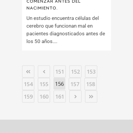
COMENZAR ANTES DEL
NACIMIENTO.
Un estudio encuentra células del
cerebro que funcionan mal en
pacientes diagnosticados antes de
los 50 años....
151
152
153
156
154
155
157
158
159
160
161