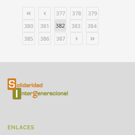
377
378
379
382
380
381
383
384
385
386
387
ENLACES