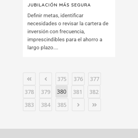
JUBILACIÓN MÁS SEGURA
Definir metas, identificar
necesidades o revisar la cartera de
inversión con frecuencia,
imprescindibles para el ahorro a
largo plazo....
375
376
377
380
378
379
381
382
383
384
385