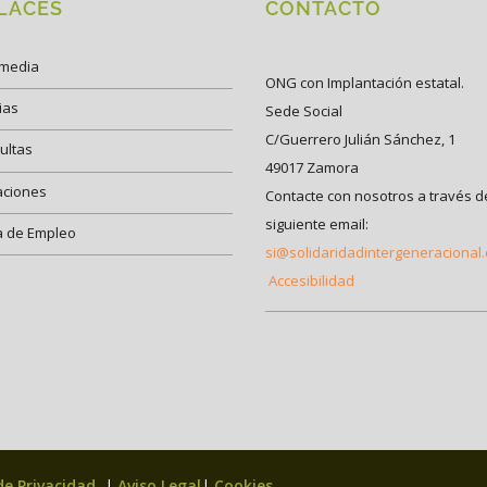
LACES
CONTACTO
imedia
ONG con Implantación estatal.
ias
Sede Social
C/Guerrero Julián Sánchez, 1
ultas
49017 Zamora
aciones
Contacte con nosotros a través d
siguiente email:
a de Empleo
si@solidaridadintergeneracional
Accesibilidad
 de Privacidad
|
Aviso Legal
|
Cookies