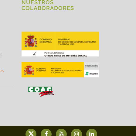
NUESTROS
COLABORADORES
el
.es