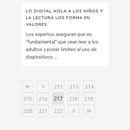
LO DIGITAL AÍSLA A LOS NIÑOS Y
LA LECTURA LOS FORMA EN
VALORES.
Los expertos aseguran que es
“fundamental” que vean leer a los
adultos y poner límites al uso de
dispositivos....
212
213
214
217
215
216
218
219
220
221
222