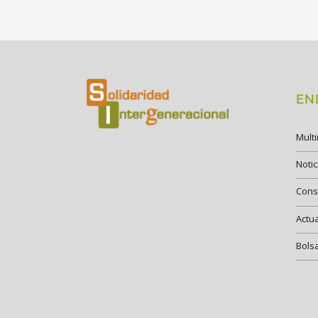
EN
Mult
Notic
Cons
Actu
Bols