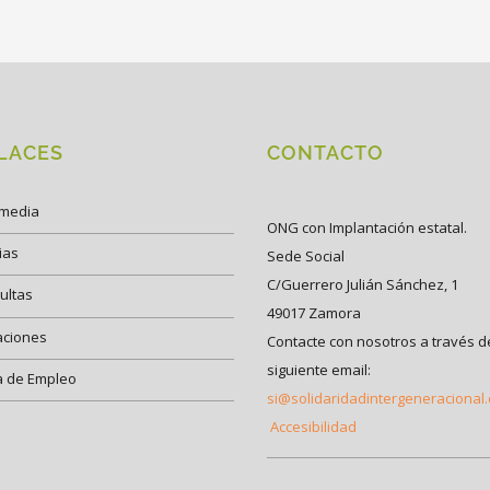
LACES
CONTACTO
imedia
ONG con Implantación estatal.
ias
Sede Social
C/Guerrero Julián Sánchez, 1
ultas
49017 Zamora
aciones
Contacte con nosotros a través d
siguiente email:
a de Empleo
si@solidaridadintergeneracional
Accesibilidad