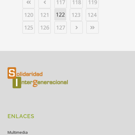
117
118
119
122
120
121
123
124
125
126
127
ENLACES
Multimedia