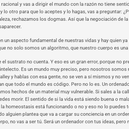
 racional y vas a dirigir el mundo con la razón no tiene sent
lo otro para que lo aceptes y lo hagas, vas a preguntar: ¿P
aleza, rechazamos los dogmas. Así que la negociación de la 
saparecer.
tir en un aspecto fundamental de nuestras vidas y hay quien ya
que no solo somos un algoritmo, que nuestro cuerpo es una
el sustrato no cuenta. Y eso es un gran error, porque no pr
 del intelecto. Es un mundo muy preciso, pero nosotros som
Valley y hablas con esa gente, no se ven a sí mismos y no v
n que todo el mundo es código. Pero no lo es. Un ordenado
tamos hechos de un material muy vulnerable. Si sales a la ca
es morir. El sentido de si la vida está siendo buena o mala
la homeostasis está funcionando o no y eso no lo puedes 
do alguien plantea que va a cargar su conciencia en un orde
po, no vas a ser tú. Será un ordenador con tus ideas, pero 