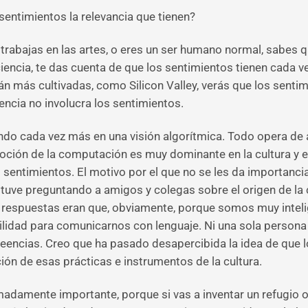
sentimientos la relevancia que tienen?
trabajas en las artes, o eres un ser humano normal, sabes 
ciencia, te das cuenta de que los sentimientos tienen cada v
án más cultivadas, como Silicon Valley, verás que los sentim
gencia no involucra los sentimientos.
endo cada vez más en una visión algorítmica. Todo opera de 
ión de la computación es muy dominante en la cultura y es l
s sentimientos. El motivo por el que no se les da importanci
tuve preguntando a amigos y colegas sobre el origen de la c
Las respuestas eran que, obviamente, porque somos muy inte
lidad para comunicarnos con lenguaje. Ni una sola persona 
reencias. Creo que ha pasado desapercibida la idea de que l
ción de esas prácticas e instrumentos de la cultura.
madamente importante, porque si vas a inventar un refugio o 