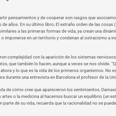
artir pensamientos y de cooperar son rasgos que asociamos
es de años. En su último libro, El extraño orden de las cosa
similares a las primeras formas de vida, ya crean una dinám
 o imponerse en un territorio y condenan al ostracismo a in
 complejidad con la aparición de los sistemas nerviosos y 
os, que también lo hacen, aunque a veces se nos olvide. “Q
ral ahora y lo que es la vida de los primeros organismos. No
ra durante una entrevista en Barcelona el profesor de la Univ
lada de cómo cree que aparecieron los sentimientos, Dama
s artes o la medicina al hacernos buscar un equilibrio (un
 parte de su vida, recuerda que la racionalidad no se puede