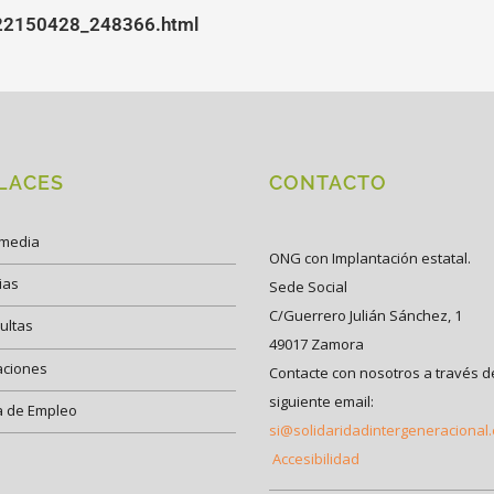
522150428_248366.html
LACES
CONTACTO
imedia
ONG con Implantación estatal.
ias
Sede Social
C/Guerrero Julián Sánchez, 1
ultas
49017 Zamora
aciones
Contacte con nosotros a través d
siguiente email:
a de Empleo
si@solidaridadintergeneracional
Accesibilidad