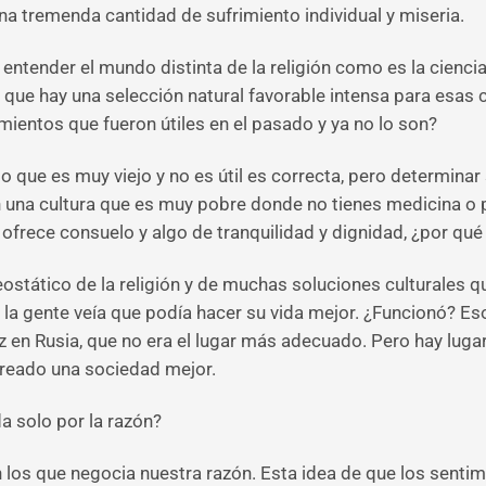
una tremenda cantidad de sufrimiento individual y miseria.
ntender el mundo distinta de la religión como es la ciencia, 
ue hay una selección natural favorable intensa para esas c
entos que fueron útiles en el pasado y ya no lo son?
o que es muy viejo y no es útil es correcta, pero determinar 
n una cultura que es muy pobre donde no tienes medicina o p
e ofrece consuelo y algo de tranquilidad y dignidad, ¿por qué
stático de la religión y de muchas soluciones culturales qu
la gente veía que podía hacer su vida mejor. ¿Funcionó? E
z en Rusia, que no era el lugar más adecuado. Pero hay lug
creado una sociedad mejor.
a solo por la razón?
os que negocia nuestra razón. Esta idea de que los sentimie