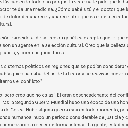
 estás haciendo todo eso porque tu sistema te pide que lo h
doctor te da una medicina. ¿Cómo sabéis tú y el doctor qu
o de dolor desaparece y aparece otro que es el de bienestar
tural.
cción parecido al de selección genética excepto que lo que
on un agente en la selección cultural. Creo que la belleza d
ilancia, y como negociadores.
e los sistemas políticos en regiones que se podían considera
abía quien hablaba del fin de la historia se reavivan nuev
itamos el conflicto?
o, pero creo que no es así. El gran desencadenante del conf
. Tras la Segunda Guerra Mundial hubo una época de una ho
rra de Corea. Hubo alguna guerra casi en todo momento, per
echos humanos, hubo un periodo considerable de justicia y 
des comenzaron a crecer de forma intensa. La gente, estadíst