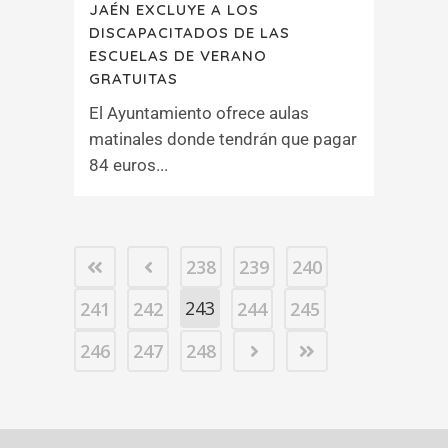
JAÉN EXCLUYE A LOS
DISCAPACITADOS DE LAS
ESCUELAS DE VERANO
GRATUITAS
El Ayuntamiento ofrece aulas
matinales donde tendrán que pagar
84 euros...
238
239
240
243
241
242
244
245
246
247
248