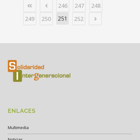
246
247
248
251
249
250
252
ENLACES
Multimedia
Noticias