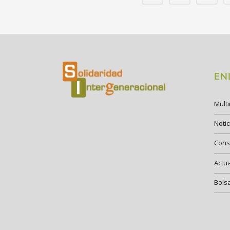
EN
Mult
Notic
Cons
Actu
Bols