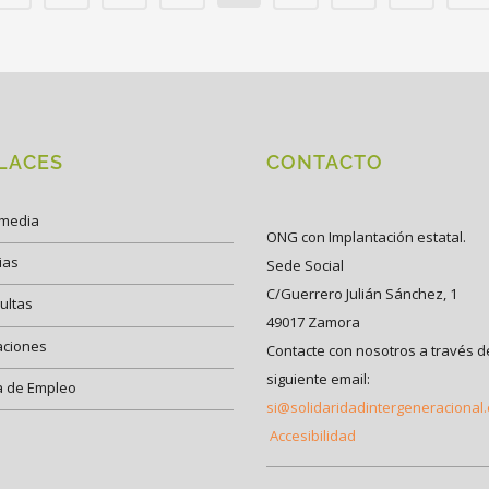
LACES
CONTACTO
imedia
ONG con Implantación estatal.
ias
Sede Social
C/Guerrero Julián Sánchez, 1
ultas
49017 Zamora
aciones
Contacte con nosotros a través d
siguiente email:
a de Empleo
si@solidaridadintergeneracional
Accesibilidad