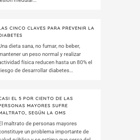
lesión medular...
LAS CINCO CLAVES PARA PREVENIR LA
DIABETES
Una dieta sana, no fumar, no beber,
mantener un peso normal y realizar
actividad física reducen hasta un 80% el
riesgo de desarrollar diabetes...
CASI EL 5 POR CIENTO DE LAS
PERSONAS MAYORES SUFRE
MALTRATO, SEGÚN LA OMS
El maltrato de personas mayores
constituye un problema importante de
salud pública y se estima que cerca del