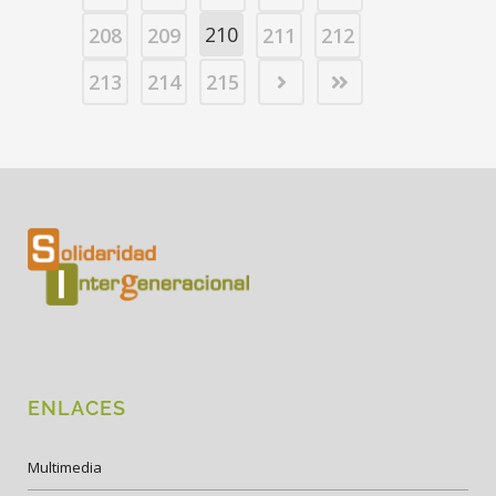
210
208
209
211
212
213
214
215
ENLACES
Multimedia