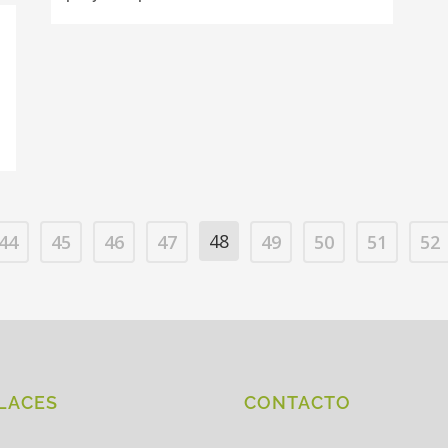
48
44
45
46
47
49
50
51
52
LACES
CONTACTO