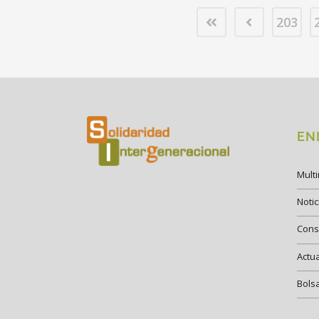
203
EN
Mult
Notic
Cons
Actu
Bols