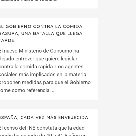
EL GOBIERNO CONTRA LA COMIDA
BASURA, UNA BATALLA QUE LLEGA
TARDE.
El nuevo Ministerio de Consumo ha
dejado entrever que quiere legislar
contra la comida rápida. Los agentes
sociales más implicados en la materia
proponen medidas para que el Gobierno
tome como referencia. ...
ESPAÑA, CADA VEZ MÁS ENVEJECIDA.
El censo del INE constata que la edad
media ha pasado de 40 a 41,5 años en