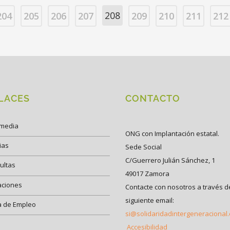
208
204
205
206
207
209
210
211
212
LACES
CONTACTO
imedia
ONG con Implantación estatal.
ias
Sede Social
C/Guerrero Julián Sánchez, 1
ultas
49017 Zamora
aciones
Contacte con nosotros a través d
siguiente email:
a de Empleo
si@solidaridadintergeneracional
Accesibilidad