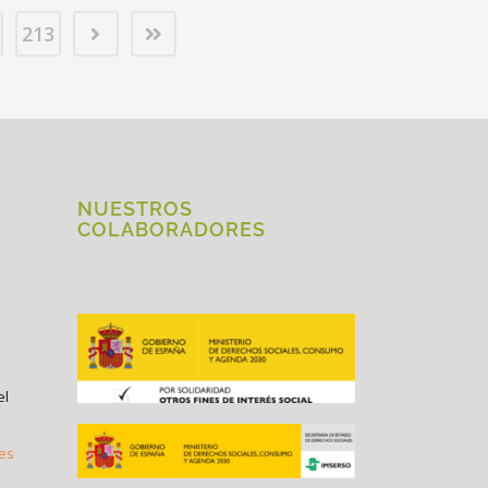
213
NUESTROS
COLABORADORES
el
.es