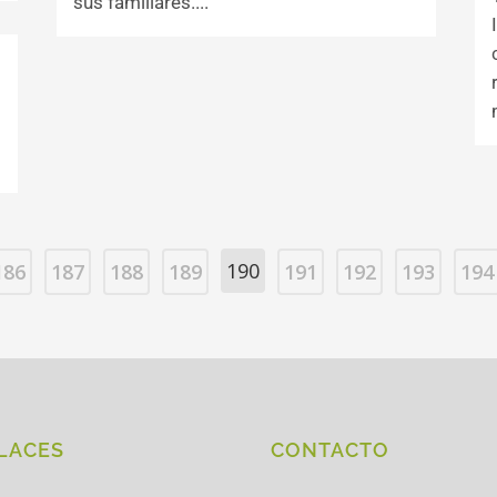
sus familiares....
190
186
187
188
189
191
192
193
194
LACES
CONTACTO