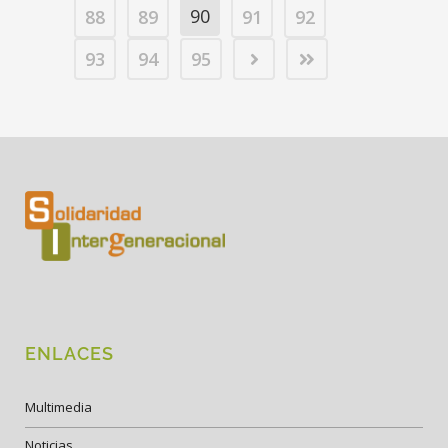
90
88
89
91
92
93
94
95
ENLACES
Multimedia
Noticias