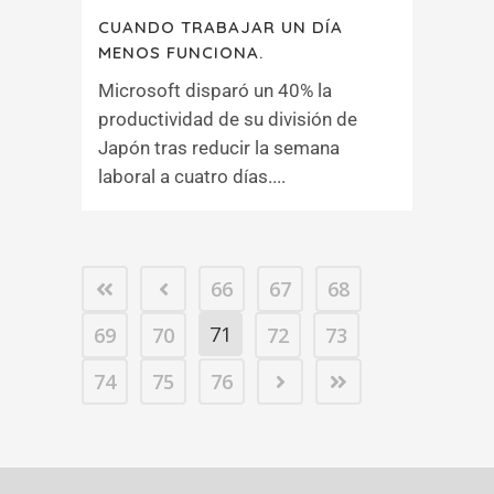
CUANDO TRABAJAR UN DÍA
MENOS FUNCIONA.
Microsoft disparó un 40% la
productividad de su división de
Japón tras reducir la semana
laboral a cuatro días....
66
67
68
71
69
70
72
73
74
75
76