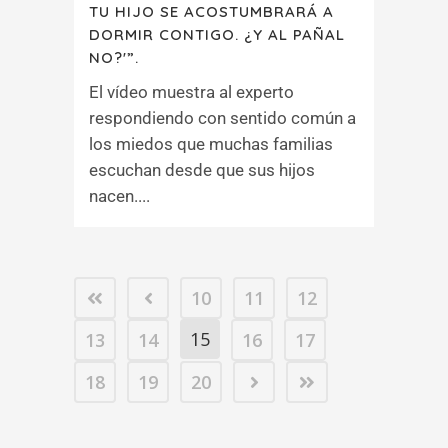
TU HIJO SE ACOSTUMBRARÁ A
DORMIR CONTIGO. ¿Y AL PAÑAL
NO?'”.
El vídeo muestra al experto
respondiendo con sentido común a
los miedos que muchas familias
escuchan desde que sus hijos
nacen....
10
11
12
15
13
14
16
17
18
19
20