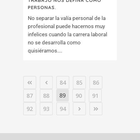
TRABAJO NOS DEFINA COMO
PERSONAS.
No separar la valía personal de la
profesional puede hacernos muy
infelices cuando la carrera laboral
no se desarrolla como
quisiéramos....
84
85
86
89
87
88
90
91
92
93
94