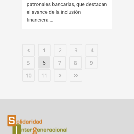
patronales bancarias, que destacan
el avance de la inclusión
financiera....
1
2
3
4
6
5
7
8
9
10
11