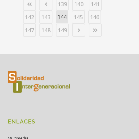
139
140
141
144
142
143
145
146
147
148
149
ENLACES
Multimedia