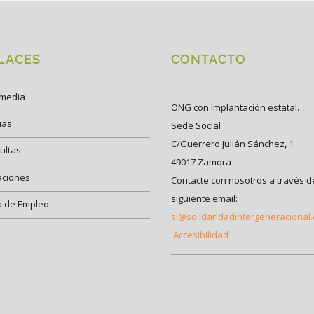
LACES
CONTACTO
imedia
ONG con Implantación estatal.
ias
Sede Social
C/Guerrero Julián Sánchez, 1
ultas
49017 Zamora
aciones
Contacte con nosotros a través d
siguiente email:
a de Empleo
si@solidaridadintergeneracional
Accesibilidad