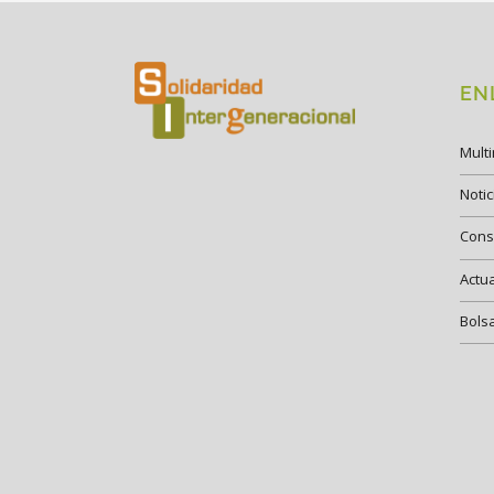
EN
Mult
Notic
Cons
Actu
Bols