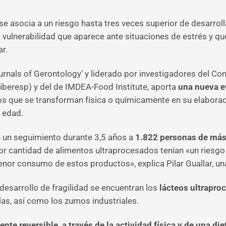
 asocia a un riesgo hasta tres veces superior de desarrolla
 vulnerabilidad que aparece ante situaciones de estrés y qu
ar.
ournals of Gerontology’ y liderado por investigadores del C
iberesp) y del de IMDEA-Food Institute, aporta
una nueva ev
os que se transforman física o químicamente en su elaboraci
a edad.
on un seguimiento durante 3,5 años a
1.822 personas de más
 cantidad de alimentos ultraprocesados tenían «un riesgo 
nor consumo de estos productos», explica Pilar Guallar, un
desarrollo de fragilidad se encuentran los
lácteos ultrapro
rías, así como los zumos industriales.
nte reversible, a través de la actividad física y de una die