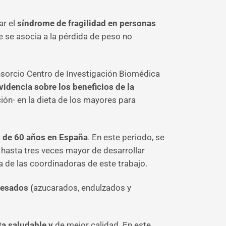
r el
síndrome de fragilidad en personas
e se asocia a la pérdida de peso no
onsorcio Centro de Investigación Biomédica
idencia sobre los beneficios de la
ón- en la dieta de los mayores para
 de 60 años en España
. En este periodo, se
hasta tres veces mayor de desarrollar
a de las coordinadoras de este trabajo.
cesados (
azucarados, endulzados y
ta saludable y
de mejor calidad. En este