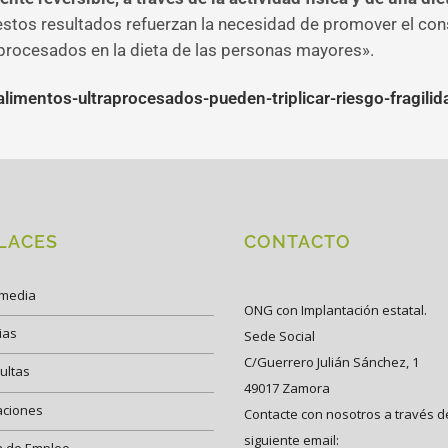
«estos resultados refuerzan la necesidad de promover el c
procesados en la dieta de las personas mayores».
alimentos-ultraprocesados-pueden-triplicar-riesgo-fragi
LACES
CONTACTO
imedia
ONG con Implantación estatal.
ias
Sede Social
C/Guerrero Julián Sánchez, 1
ultas
49017 Zamora
aciones
Contacte con nosotros a través d
siguiente email:
a de Empleo