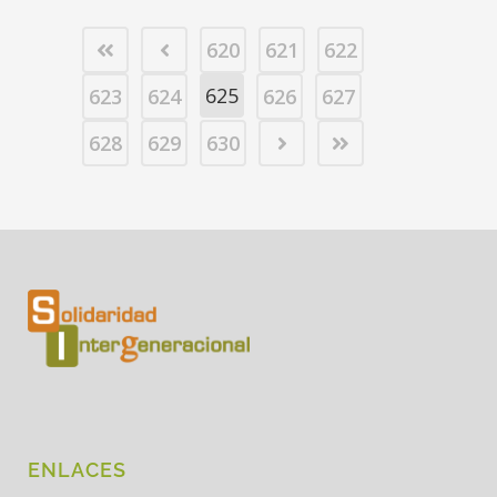
620
621
622
625
623
624
626
627
628
629
630
ENLACES