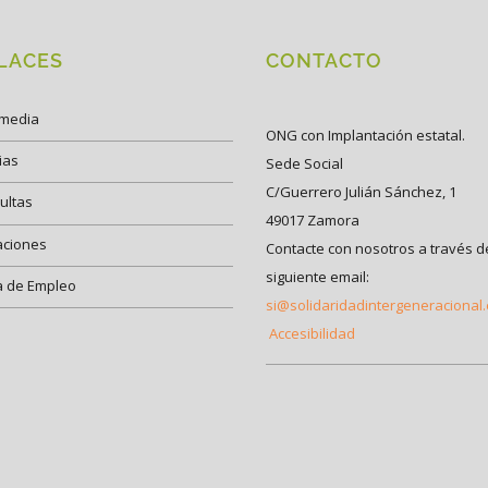
LACES
CONTACTO
imedia
ONG con Implantación estatal.
ias
Sede Social
C/Guerrero Julián Sánchez, 1
ultas
49017 Zamora
aciones
Contacte con nosotros a través d
siguiente email:
a de Empleo
si@solidaridadintergeneracional
Accesibilidad