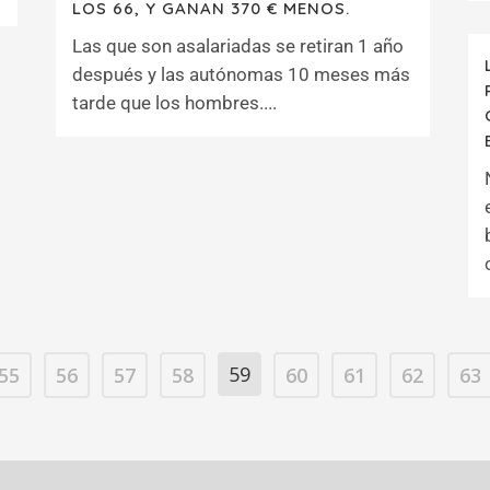
LOS 66, Y GANAN 370 € MENOS.
Las que son asalariadas se retiran 1 año
después y las autónomas 10 meses más
tarde que los hombres....
59
55
56
57
58
60
61
62
63