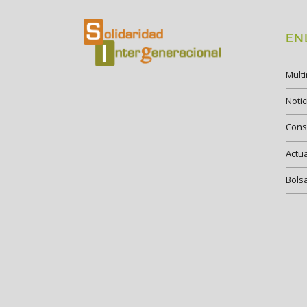
EN
Mult
Notic
Cons
Actu
Bols