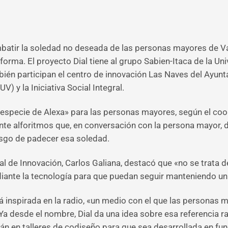
batir la soledad no deseada de las personas mayores de V
orma. El proyecto Dial tiene al grupo Sabien-Itaca de la Uni
ién participan el centro de innovación Las Naves del Ayunta
V) y la Iniciativa Social Integral.
 especie de Alexa» para las personas mayores, según el coor
te alforitmos que, en conversación con la persona mayor, 
esgo de padecer esa soledad.
al de Innovación, Carlos Galiana, destacó que «no se trata d
diante la tecnología para que puedan seguir manteniendo un
á inspirada en la radio, «un medio con el que las personas 
a desde el nombre, Dial da una idea sobre esa referencia r
rán en talleres de codiseño para que sea desarrollada en fu