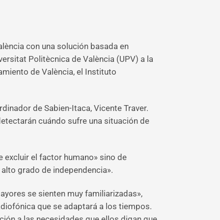
alència con una solución basada en
versitat Politècnica de València (UPV) a la
miento de València, el Instituto
dinador de Sabien-Itaca, Vicente Traver.
detectarán cuándo sufre una situación de
e excluir el factor humano» sino de
 alto grado de independencia».
mayores se sienten muy familiarizadas»,
adiofónica que se adaptará a los tiempos.
nción a las necesidades que ellos digan que