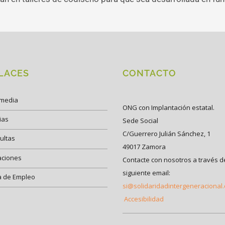
LACES
CONTACTO
imedia
ONG con Implantación estatal.
ias
Sede Social
C/Guerrero Julián Sánchez, 1
ultas
49017 Zamora
aciones
Contacte con nosotros a través d
siguiente email:
a de Empleo
si@solidaridadintergeneracional
Accesibilidad