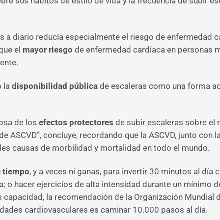
bre sus hábitos de estilo de vida y la frecuencia de subir e
as a diario reducía especialmente el riesgo de enfermedad 
que el
mayor riesgo
de enfermedad cardíaca en personas m
ente.
 la
disponibilidad pública
de escaleras como una forma acc
osa de los
efectos protectores
de subir escaleras sobre el
de ASCVD”, concluye, recordando que la ASCVD, junto con la
ales causas de morbilidad y mortalidad en todo el mundo.
 tiempo
, y a veces ni ganas, para invertir 30 minutos al día
a; o hacer ejercicios de alta intensidad durante un mínimo 
capacidad, la recomendación de la Organización Mundial d
medades cardiovasculares es caminar 10.000 pasos al día.