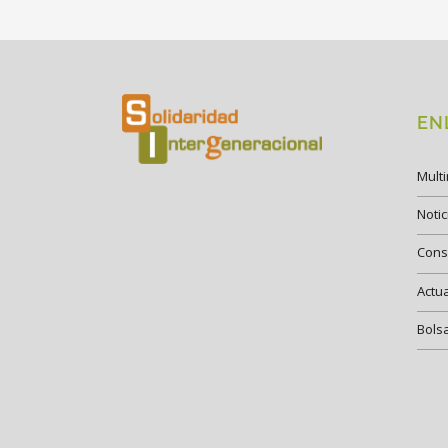
EN
Mult
Notic
Cons
Actu
Bols