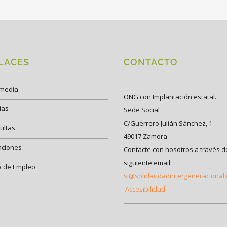
LACES
CONTACTO
imedia
ONG con Implantación estatal.
ias
Sede Social
C/Guerrero Julián Sánchez, 1
ultas
49017 Zamora
aciones
Contacte con nosotros a través d
siguiente email:
a de Empleo
si@solidaridadintergeneracional
Accesibilidad