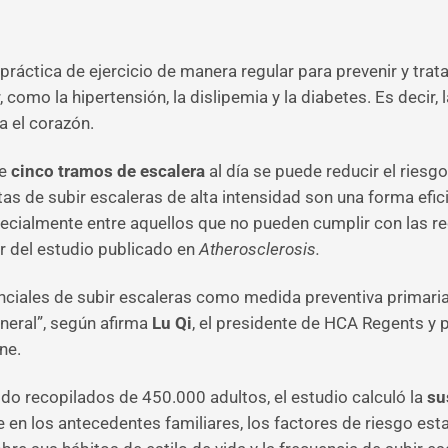
áctica de ejercicio de manera regular para prevenir y trata
omo la hipertensión, la dislipemia y la diabetes. Es decir, l
ra el corazón.
de
cinco tramos de escalera
al día se puede reducir el ries
as de subir escaleras de alta intensidad son una forma efici
 especialmente entre aquellos que no pueden cumplir con las
or del estudio publicado en
Atherosclerosis.
enciales de subir escaleras como medida preventiva primari
neral”, según afirma
Lu Qi
, el presidente de HCA Regents y 
ne.
ido recopilados de 450.000 adultos, el estudio calculó la
su
 los antecedentes familiares, los factores de riesgo esta